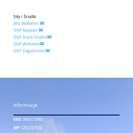
Siły i Środki
JRG Wołomin 🚒
OSP Majdan 🚒
OSP Stare Grabie🚒
OSP Wołomin🚒
OSP Zagościniec🚒
Informacje
KRS
0000175983
NIP
1251317522