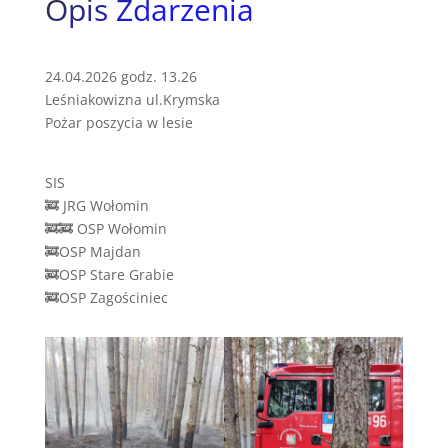
Opis Zdarzenia
24.04.2026 godz. 13.26
Leśniakowizna ul.Krymska
Pożar poszycia w lesie
SIS
🚒 JRG Wołomin
🚒🚒 OSP Wołomin
🚒OSP Majdan
🚒OSP Stare Grabie
🚒OSP Zagościniec