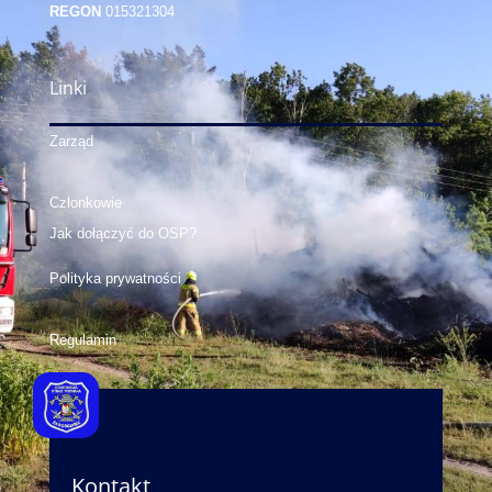
REGON
015321304
Linki
Zarząd
Członkowie
Jak dołączyć do OSP?
Polityka prywatności
Regulamin
Kontakt