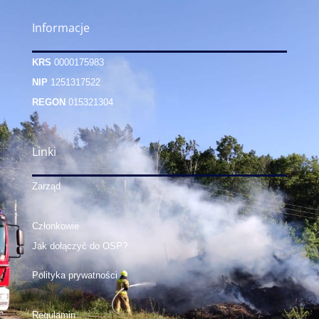
Informacje
KRS
0000175983
NIP
1251317522
REGON
015321304
Linki
Zarząd
Członkowie
Jak dołączyć do OSP?
Polityka prywatności
Regulamin