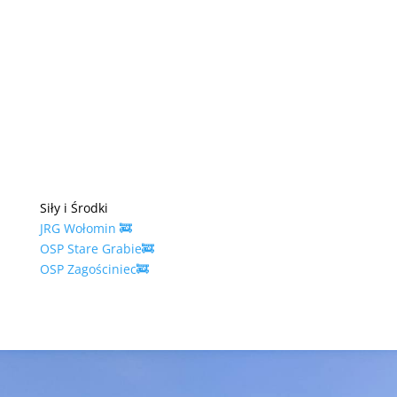
Siły i Środki
JRG Wołomin 🚒
OSP Stare Grabie🚒
OSP Zagościniec🚒