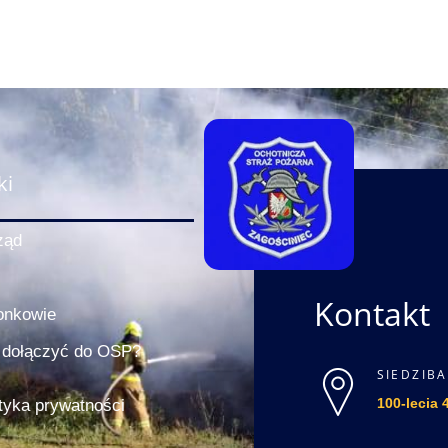
ki
ząd
Kontakt
onkowie
 dołączyć do OSP?
SIEDZIBA
100-lecia 
ityka prywatności