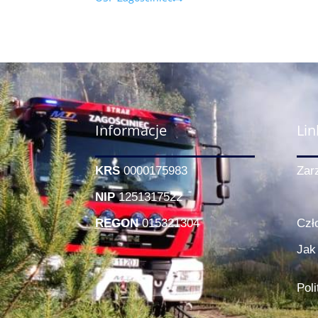
Informacje
Lin
KRS
0000175983
Zar
NIP
1251317522
REGON
015321304
Czł
Jak
Pol