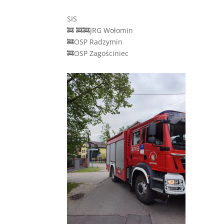
SIS
🚒 🚒🚒JRG Wołomin
🚒OSP Radzymin
🚒OSP Zagościniec