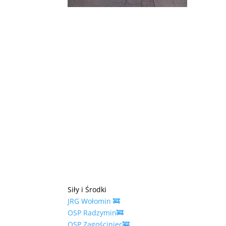
Siły i Środki
JRG Wołomin 🚒
OSP Radzymin🚒
OSP Zagościniec🚒