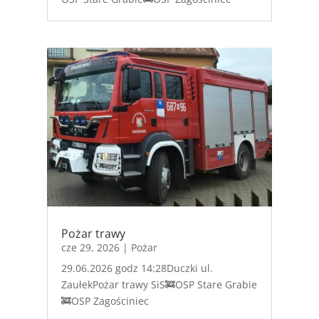
Pożar trawy
cze 29, 2026
|
Pożar
29.06.2026 godz 14:28Duczki ul.
ZaułekPożar trawy SiS🚒OSP Stare Grabie
🚒OSP Zagościniec