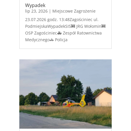
Wypadek
lip 23, 2026
|
Miejscowe Zagrożenie
23.07.2026 godz. 13:48Zagościniec ul.
PodmiejskaWypadekSIS🚒 JRG Wołomin🚒
OSP Zagościniec🚑 Zespół Ratownictwa
Medycznego🚓 Policja