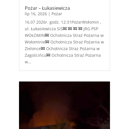
Pożar – Łukasiewicza
lip 16, 2026
|
Pożar
16.07 2026r. godz. 12:31PożarWołomin ,
ul. Łukasiewicza SiS🚒 🚒 🚒 🚒 JRG PSP
WOŁOMIN🚒 Ochotnicza Straż Pożarna w
Wołominie🚒 Ochotnicza Straż Pożarna w
Zielonce🚒 Ochotnicza Straz Pożarna w
Zagościńcu🚒 Ochotnicza Straż Pożarna
w...