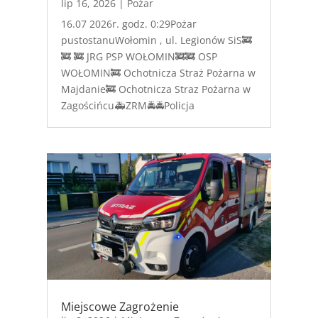
lip 16, 2026
|
Pożar
16.07 2026r. godz. 0:29Pożar
pustostanuWołomin , ul. Legionów SiS🚒
🚒 🚒 JRG PSP WOŁOMIN🚒🚒 OSP
WOŁOMIN🚒 Ochotnicza Straż Pożarna w
Majdanie🚒 Ochotnicza Straz Pożarna w
Zagościńcu🚑ZRM🚔🚔Policja
Miejscowe Zagrożenie