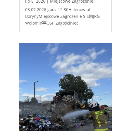
lip 8, 2026
|
Miejscowe Zagrożenie
08.07.2026 godz 12:30Helenów ul.
BorynyMiejscowe Zagrożenie SiS🚒JRG
Wołomin🚒OSP Zagościniec