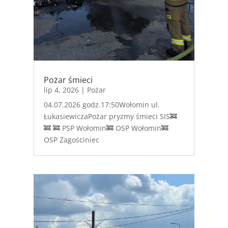
Pożar śmieci
lip 4, 2026
|
Pożar
04.07.2026 godz.17:50Wołomin ul.
ŁukasiewiczaPożar pryzmy śmieci SIS🚒
🚒 🚒 PSP Wołomin🚒 OSP Wołomin🚒
OSP Zagościniec