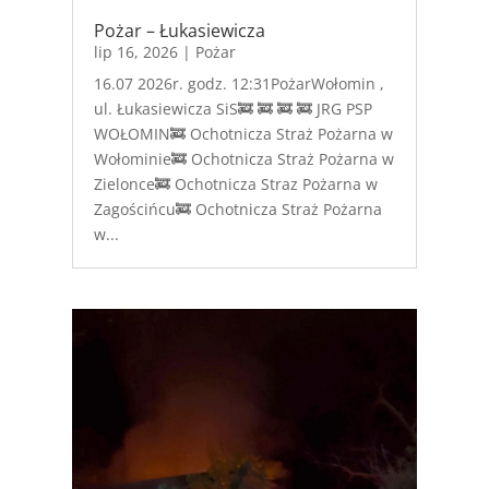
Pożar – Łukasiewicza
lip 16, 2026
|
Pożar
16.07 2026r. godz. 12:31PożarWołomin ,
ul. Łukasiewicza SiS🚒 🚒 🚒 🚒 JRG PSP
WOŁOMIN🚒 Ochotnicza Straż Pożarna w
Wołominie🚒 Ochotnicza Straż Pożarna w
Zielonce🚒 Ochotnicza Straz Pożarna w
Zagościńcu🚒 Ochotnicza Straż Pożarna
w...