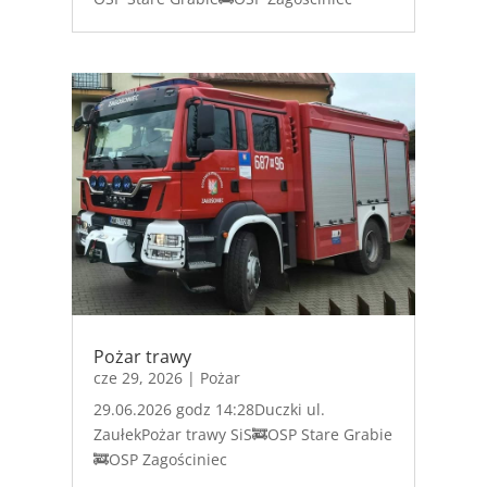
Pożar trawy
cze 29, 2026
|
Pożar
29.06.2026 godz 14:28Duczki ul.
ZaułekPożar trawy SiS🚒OSP Stare Grabie
🚒OSP Zagościniec