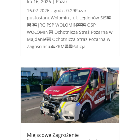
lip 16, 2026
|
Pożar
16.07 2026r. godz. 0:29Pożar
pustostanuWołomin , ul. Legionów SiS🚒
🚒 🚒 JRG PSP WOŁOMIN🚒🚒 OSP
WOŁOMIN🚒 Ochotnicza Straż Pożarna w
Majdanie🚒 Ochotnicza Straz Pożarna w
Zagościńcu🚑ZRM🚔🚔Policja
Miejscowe Zagrożenie