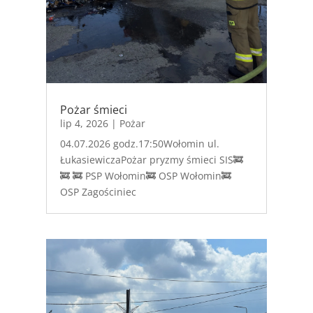
Pożar śmieci
lip 4, 2026
|
Pożar
04.07.2026 godz.17:50Wołomin ul.
ŁukasiewiczaPożar pryzmy śmieci SIS🚒
🚒 🚒 PSP Wołomin🚒 OSP Wołomin🚒
OSP Zagościniec