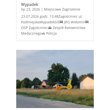
Wypadek
lip 23, 2026
|
Miejscowe Zagrożenie
23.07.2026 godz. 13:48Zagościniec ul.
PodmiejskaWypadekSIS🚒 JRG Wołomin🚒
OSP Zagościniec🚑 Zespół Ratownictwa
Medycznego🚓 Policja