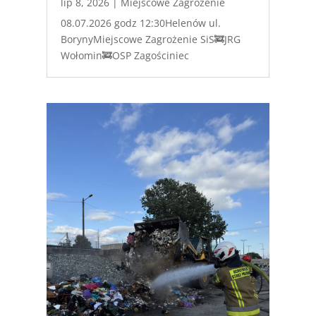
lip 8, 2026
|
Miejscowe Zagrożenie
08.07.2026 godz 12:30Helenów ul.
BorynyMiejscowe Zagrożenie SiS🚒JRG
Wołomin🚒OSP Zagościniec