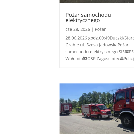
Pożar samochodu
elektrycznego
cze 28, 2026
|
Pożar
28.06.2026 godz.00:49Duczki/Star
Grabie ul. Szosa JadowskaPożar
samochodu elektrycznego SIS🚒PS
Wołomin🚒OSP Zagościniec🚔Polic