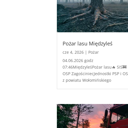
Pożar lasu Międzyleś
cze 4, 2026
|
Pożar
04.06.2026 godz
07:46MiędzyleśPożar lasu🔥 SIS🚒
OSP ZagościniecJednostki PSP i O
z powiatu Wołomińskiego