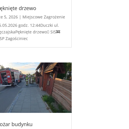
ęknięte drzewo
ze 5, 2026
|
Miejscowe Zagrożenie
5.05.2026 godz. 12:44Duczki ul.
ęczajskaPęknięte drzewo🪾 SIS🚒
SP Zagościniec
ożar budynku