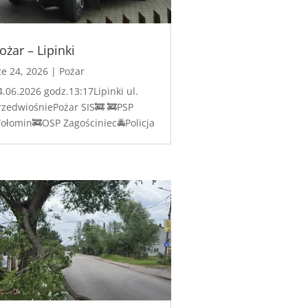
ożar – Lipinki
ze 24, 2026
|
Pożar
4.06.2026 godz.13:17Lipinki ul.
rzedwiośniePożar SIS🚒 🚒PSP
ołomin🚒OSP Zagościniec🚔Policja