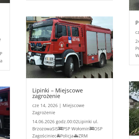
P
c
e
2
P
P
W
ja
Lipinki – Miejscowe
zagrożenie
cze 14, 2026
|
Miejscowe
Zagrożenie
14.06.2026 godz.00:02Lipinki ul.
BrzozowaSIS🚒PSP Wołomin🚒OSP
Zagościniec🚔Policja🚑ZRM