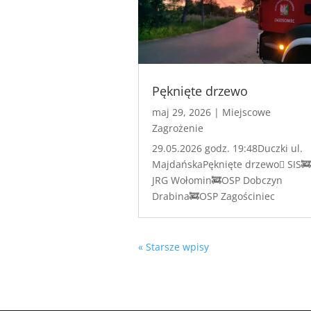
Pęknięte drzewo
maj 29, 2026
|
Miejscowe
Zagrożenie
29.05.2026 godz. 19:48Duczki ul.
MajdańskaPęknięte drzewo🪾 SIS🚒
JRG Wołomin🚒OSP Dobczyn
Drabina🚒OSP Zagościniec
« Starsze wpisy