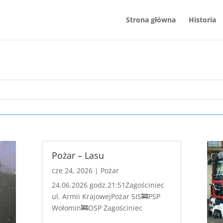
Strona główna
Historia
Pożar – Lasu
cze 24, 2026
|
Pożar
24.06.2026 godz.21:51Zagościniec
ul. Armii KrajowejPożar SIS🚒PSP
Wołomin🚒OSP Zagościniec