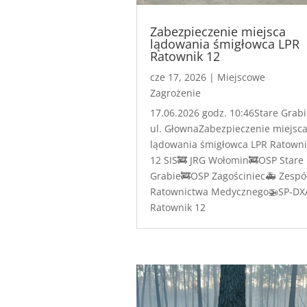
Zabezpieczenie miejsca
lądowania śmigłowca LPR
Ratownik 12
cze 17, 2026
|
Miejscowe
Zagrożenie
17.06.2026 godz. 10:46Stare Grabi
ul. GłownaZabezpieczenie miejsc
lądowania śmigłowca LPR Ratowni
12 SIS🚒 JRG Wołomin🚒OSP Stare
Grabie🚒OSP Zagościniec🚑 Zespó
Ratownictwa Medycznego🚁SP-DX
Ratownik 12