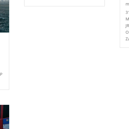
m
3
M
J
O
Z
SP