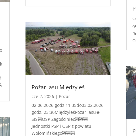
P
c
0
R
O
e
a
k
ł
A
Pożar lasu Międzyleś
cze 2, 2026
|
Pożar
02.06.2026 godz.11:35do03.02.2026
godz. 23:30MiędzyleśPożar lasu🔥
SIS🚒OSP Zagościniec🚒🚒🚒
Jednostki PSP i OSP z powiatu
P
Wołomińskiego🚒🚒🚒