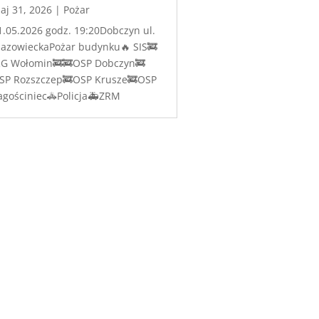
aj 31, 2026
|
Pożar
1.05.2026 godz. 19:20Dobczyn ul.
azowieckaPożar budynku🔥 SIS🚒
RG Wołomin🚒🚒OSP Dobczyn🚒
SP Rozszczep🚒OSP Krusze🚒OSP
agościniec🚓Policja🚑ZRM