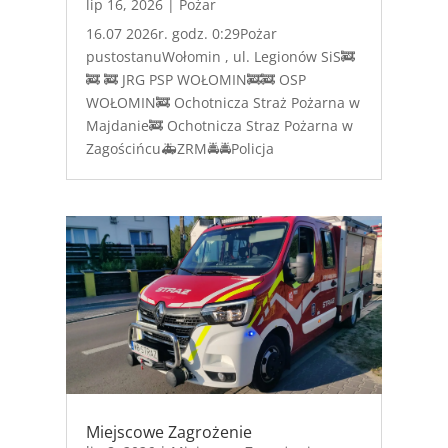
lip 16, 2026
|
Pożar
16.07 2026r. godz. 0:29Pożar
pustostanuWołomin , ul. Legionów SiS🚒
🚒 🚒 JRG PSP WOŁOMIN🚒🚒 OSP
WOŁOMIN🚒 Ochotnicza Straż Pożarna w
Majdanie🚒 Ochotnicza Straz Pożarna w
Zagościńcu🚑ZRM🚔🚔Policja
Miejscowe Zagrożenie