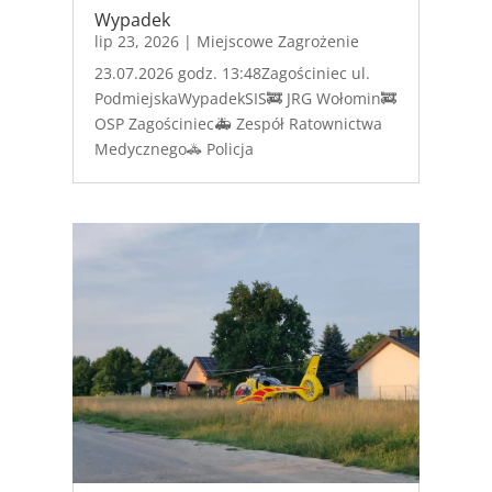
Wypadek
lip 23, 2026
|
Miejscowe Zagrożenie
23.07.2026 godz. 13:48Zagościniec ul.
PodmiejskaWypadekSIS🚒 JRG Wołomin🚒
OSP Zagościniec🚑 Zespół Ratownictwa
Medycznego🚓 Policja