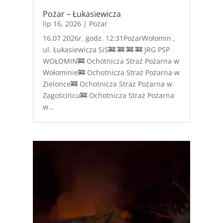
Pożar – Łukasiewicza
lip 16, 2026
|
Pożar
16.07 2026r. godz. 12:31PożarWołomin ,
ul. Łukasiewicza SiS🚒 🚒 🚒 🚒 JRG PSP
WOŁOMIN🚒 Ochotnicza Straż Pożarna w
Wołominie🚒 Ochotnicza Straż Pożarna w
Zielonce🚒 Ochotnicza Straz Pożarna w
Zagościńcu🚒 Ochotnicza Straż Pożarna
w...