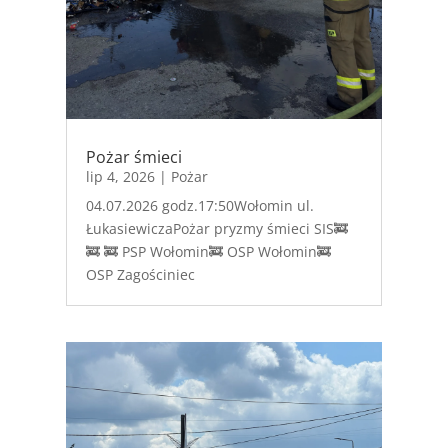
Pożar śmieci
lip 4, 2026
|
Pożar
04.07.2026 godz.17:50Wołomin ul.
ŁukasiewiczaPożar pryzmy śmieci SIS🚒
🚒 🚒 PSP Wołomin🚒 OSP Wołomin🚒
OSP Zagościniec