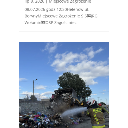
lip 8, 2026
|
Miejscowe Zagrożenie
08.07.2026 godz 12:30Helenów ul.
BorynyMiejscowe Zagrożenie SiS🚒JRG
Wołomin🚒OSP Zagościniec