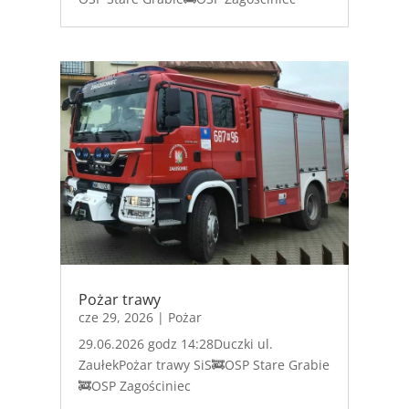
Pożar trawy
cze 29, 2026
|
Pożar
29.06.2026 godz 14:28Duczki ul.
ZaułekPożar trawy SiS🚒OSP Stare Grabie
🚒OSP Zagościniec