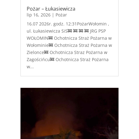
Pożar – Łukasiewicza
lip 16, 2026
|
Pożar
16.07 2026r. godz. 12:31PożarWołomin ,
ul. Łukasiewicza SiS🚒 🚒 🚒 🚒 JRG PSP
WOŁOMIN🚒 Ochotnicza Straż Pożarna w
Wołominie🚒 Ochotnicza Straż Pożarna w
Zielonce🚒 Ochotnicza Straz Pożarna w
Zagościńcu🚒 Ochotnicza Straż Pożarna
w...