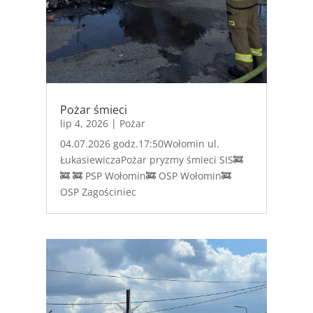
Pożar śmieci
lip 4, 2026
|
Pożar
04.07.2026 godz.17:50Wołomin ul.
ŁukasiewiczaPożar pryzmy śmieci SIS🚒
🚒 🚒 PSP Wołomin🚒 OSP Wołomin🚒
OSP Zagościniec