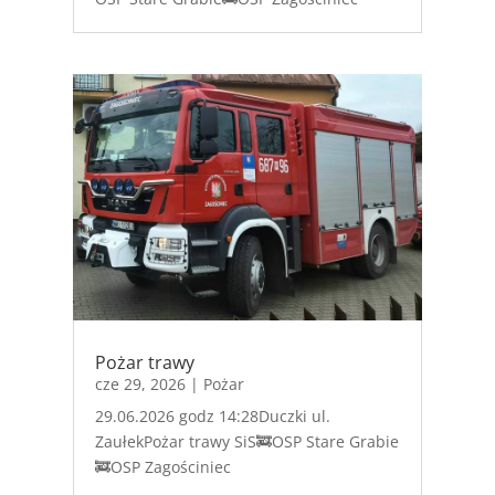
Pożar trawy
cze 29, 2026
|
Pożar
29.06.2026 godz 14:28Duczki ul.
ZaułekPożar trawy SiS🚒OSP Stare Grabie
🚒OSP Zagościniec