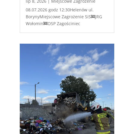
lip 8, 2026
|
Miejscowe Zagrożenie
08.07.2026 godz 12:30Helenów ul.
BorynyMiejscowe Zagrożenie SiS🚒JRG
Wołomin🚒OSP Zagościniec