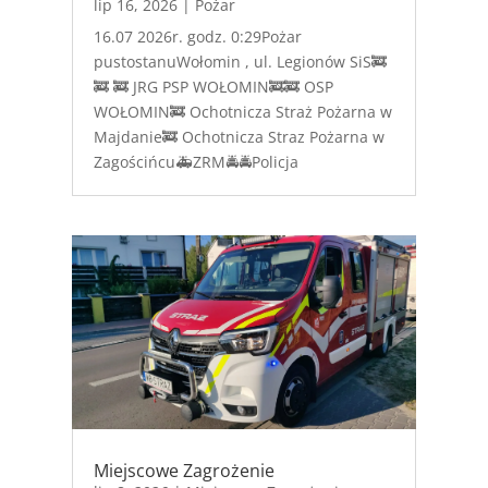
lip 16, 2026
|
Pożar
16.07 2026r. godz. 0:29Pożar
pustostanuWołomin , ul. Legionów SiS🚒
🚒 🚒 JRG PSP WOŁOMIN🚒🚒 OSP
WOŁOMIN🚒 Ochotnicza Straż Pożarna w
Majdanie🚒 Ochotnicza Straz Pożarna w
Zagościńcu🚑ZRM🚔🚔Policja
Miejscowe Zagrożenie