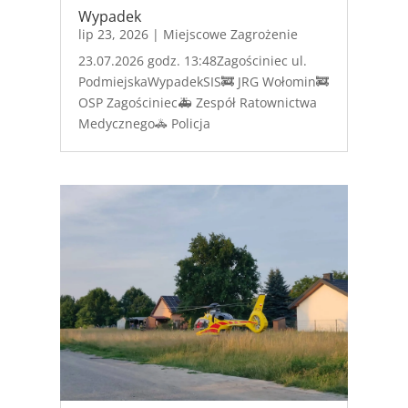
Wypadek
lip 23, 2026
|
Miejscowe Zagrożenie
23.07.2026 godz. 13:48Zagościniec ul.
PodmiejskaWypadekSIS🚒 JRG Wołomin🚒
OSP Zagościniec🚑 Zespół Ratownictwa
Medycznego🚓 Policja